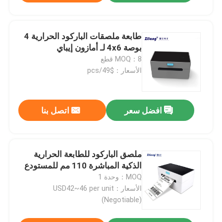
طابعة ملصقات الباركود الحرارية 4
بوصة 4x6 لـ أمازون إيباي
MOQ：8 قطع
الأسعار：$49/pcs
افضل سعر
اتصل بنا
ملصق الباركود للطابعة الحرارية
الذكية المباشرة 110 مم للمستودع
MOQ：وحدة 1
الأسعار：USD42~46 per unit
(Negotiable)