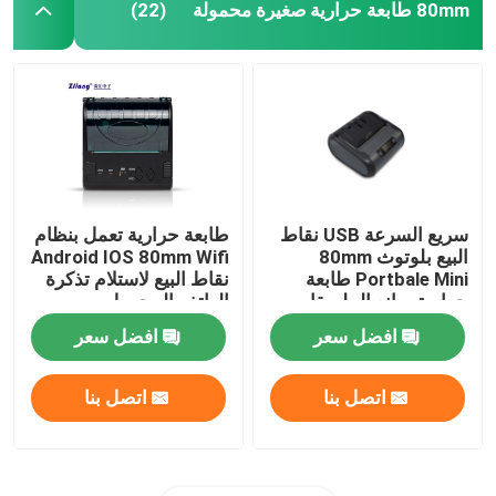
80mm طابعة حرارية صغيرة محمولة
(22)
سريع السرعة USB نقاط
طابعة حرارية تعمل بنظام
البيع بلوتوث 80mm
Android IOS 80mm Wifi
Portbale Mini طابعة
نقاط البيع لاستلام تذكرة
حرارية صانع الملصقات
الهاتف المحمول
افضل سعر
افضل سعر
اتصل بنا
اتصل بنا