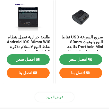
طابعة ملصقات صغيرة
طابعة ملصقات الشحن بلوتوث
سريع السرعة USB نقاط
طابعة حرارية تعمل بنظام
البيع بلوتوث 80mm
Android IOS 80mm Wifi
الطابعات اللاسلكية المحمولة
Portbale Mini طابعة
نقاط البيع لاستلام تذكرة
حرارية صانع الملصقات
الهاتف المحمول
محطة نقاط البيع المحمولة
افضل سعر
افضل سعر
اتصل بنا
اتصل بنا
طابعة ورق A4
شاشة تعمل باللمس آلة نقاط البيع
عرض المزيد