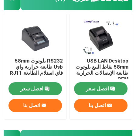
طابعة ملصقات صغيرة
طابعة ملصقات الشحن بلوتوث
الطابعات اللاسلكية المحمولة
USB LAN Desktop
RS232 بلوتوث 58mm
58mm نقاط البيع بلوتوث
Usb طابعة حرارية واي
محطة نقاط البيع المحمولة
طابعة الإيصالات الحرارية
فاي استلام الطابعة RJ11
OEM
افضل سعر
افضل سعر
طابعة ورق A4
اتصل بنا
اتصل بنا
شاشة تعمل باللمس آلة نقاط البيع