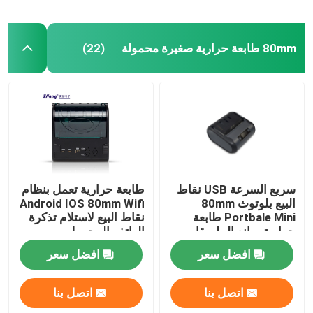
80mm طابعة حرارية صغيرة محمولة
(22)
سريع السرعة USB نقاط
طابعة حرارية تعمل بنظام
البيع بلوتوث 80mm
Android IOS 80mm Wifi
Portbale Mini طابعة
نقاط البيع لاستلام تذكرة
حرارية صانع الملصقات
الهاتف المحمول
افضل سعر
افضل سعر
اتصل بنا
اتصل بنا