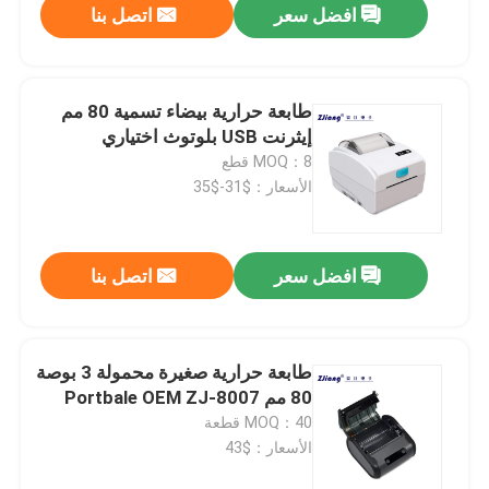
افضل سعر
اتصل بنا
طابعة حرارية بيضاء تسمية 80 مم
إيثرنت USB بلوتوث اختياري
MOQ：8 قطع
الأسعار：$31-$35
افضل سعر
اتصل بنا
طابعة حرارية صغيرة محمولة 3 بوصة
80 مم Portbale OEM ZJ-8007
MOQ：40 قطعة
الأسعار：$43