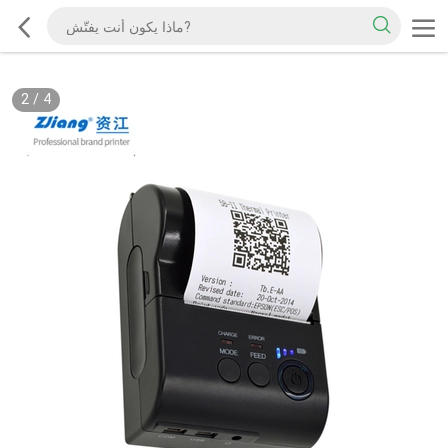
2
/
4