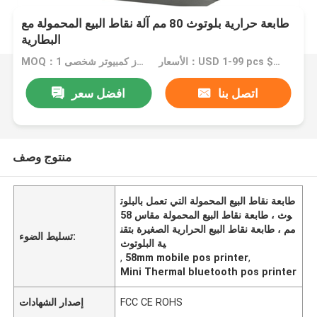
طابعة حرارية بلوتوث 80 مم آلة نقاط البيع المحمولة مع
البطارية
الأسعار：USD 1-99 pcs $29 100-499 pcs $ 28 500-999 pcs $27
MOQ：1 جهاز كمبيوتر شخصى
اتصل بنا
افضل سعر
منتوج وصف
طابعة نقاط البيع المحمولة التي تعمل بالبلوت
وث ، طابعة نقاط البيع المحمولة مقاس 58
مم ، طابعة نقاط البيع الحرارية الصغيرة بتقن
تسليط الضوء:
ية البلوتوث
,
58mm mobile pos printer
,
Mini Thermal bluetooth pos printer
FCC CE ROHS
إصدار الشهادات