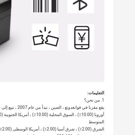
التعليمات:
1. من نحن؟
يقع مقرنا في قوانغدونغ ، الصين ، نبدأ من عام 2007 ، نبيع إلى جنوب شرق آسيا (40.00٪) ، أمريكا الشمالية (20.00٪) ، الغربية
المتوسط
الشرق (2.00٪) ، شرق آسيا (2.00٪) ، أمريكا الوسطى (2.00٪) ، شمال أوروبا (2.00٪) ، جنوب أوروبا (2.00٪) ، جنوب آسيا (2.00٪).هناك