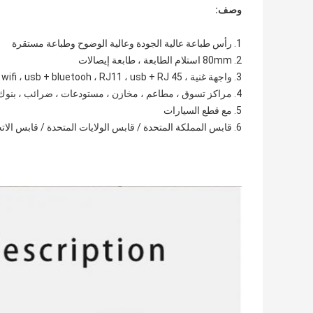
وصف:
1. رأس طباعة عالية الجودة وعالية الوضوح وطباعة مستقرة
2. 80mm استلام الطابعة ، طابعة إيصالات
3. واجهة غنية ، usb + lan ، usb ، usb + wifi ، usb + bluetooh ، RJ11 ، usb + RJ 45
4. مراكز تسوق ، مطاعم ، مخازن ، مستودعات ، ضرائب ، بنوك ، طبية ، بريدية
5. مع قطع السيارات
6. قابس المملكة المتحدة / قابس الولايات المتحدة / قابس الاتحاد الأوروبي / الصلصال القياسي وهلم جرا