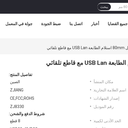
يبحث
جميع القضايا
أخبار
اتصل بنا
ضبط الجودة
جولة في المعمل
تفاصيل المنتج:
مكان المنشأ:
الصين
اسم العلامة التجارية:
ZJIANG
إصدار الشهادات:
CE,FCC,ROHS
رقم الموديل:
ZJ8330
شروط الدفع والشحن:
الحد الأدنى لكمية:
8 قطع