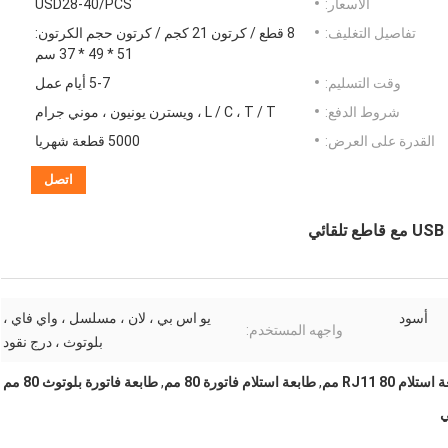
الأسعار:
USD28-40/PCS
تفاصيل التغليف:
8 قطع / كرتون 21 كجم / كرتون حجم الكرتون:
51 * 49 * 37 سم
وقت التسليم:
5-7 أيام عمل
شروط الدفع:
L / C ، T / T ، ويسترن يونيون ، موني جرام
القدرة على العرض:
5000 قطعة شهريا
اتصل
أسود
يو اس بي ، لان ، مسلسل ، واي فاي ،
واجهه المستخدم:
بلوتوث ، درج نقود
تلام RJ11 80 مم
,
طابعة استلام فاتورة 80 مم
,
طابعة فاتورة بلوتوث 80 مم