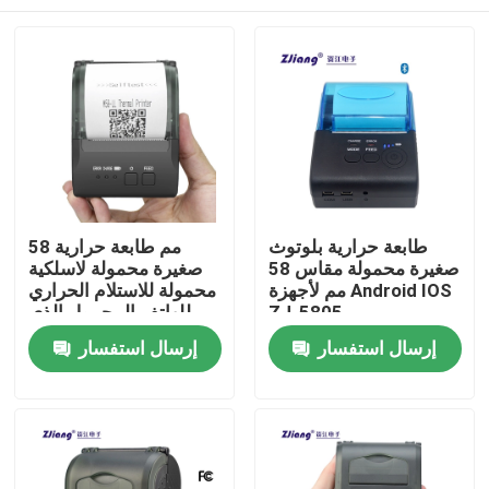
طابعة حرارية بلوتوث
58 مم طابعة حرارية
صغيرة محمولة مقاس 58
صغيرة محمولة لاسلكية
مم لأجهزة Android IOS
محمولة للاستلام الحراري
ZJ-5805
للهاتف المحمول الذي
يعمل بنظام Android
منزل
إرسال استفسار
إرسال استفسار
حول بنا
إتصال