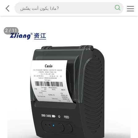
2
/
11