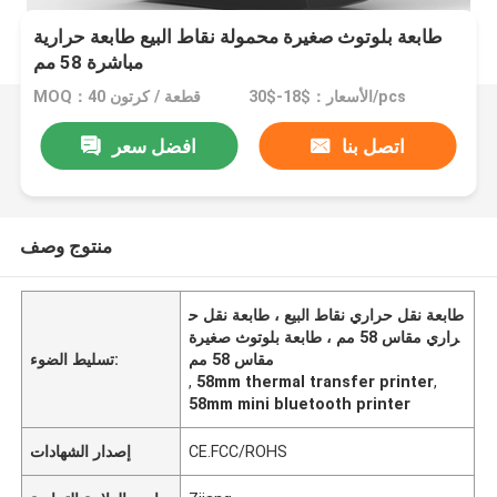
طابعة بلوتوث صغيرة محمولة نقاط البيع طابعة حرارية
مباشرة 58 مم
الأسعار：$18-$30/pcs
MOQ：40 قطعة / كرتون
اتصل بنا
افضل سعر
منتوج وصف
طابعة نقل حراري نقاط البيع ، طابعة نقل ح
راري مقاس 58 مم ، طابعة بلوتوث صغيرة
مقاس 58 مم
تسليط الضوء:
,
58mm thermal transfer printer
,
58mm mini bluetooth printer
CE.FCC/ROHS
إصدار الشهادات