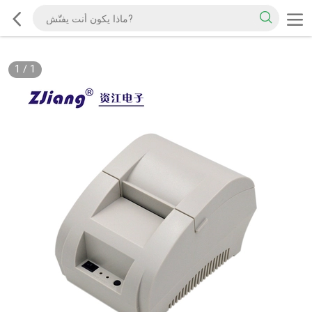
1
/
1