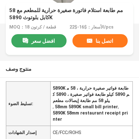
58 مم طابعة استلام فاتورة صغيرة حرارية للمطعم مع
كابل بلوتوث 5890K
الأسعار：$16-$22/pcs
MOQ：18 قطعة / كرتون
اتصل بنا
افضل سعر
منتوج وصف
5890K طابعة فواتير صغيرة حرارية ، 58 م
م 5890 كيلو طابعة فواتير صغيرة ، 5890 ك
يلو 58 مم طابعة إيصالات مطعم
تسليط الضوء:
,
58mm 5890K small bill printer
,
5890K 58mm restaurant receipt pri
nter
CE/FCC/ROHS
إصدار الشهادات