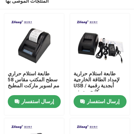
المنتجات الموصى بها
طابعة استلام حرارية
طابعة استلام حراري
لإمداد الطاقة الخارجية
سطح المكتب مقاس 58
USB أبجدية رقمية /
مم لسوبر ماركت المطبخ
كانجي صيني
منزل
إرسال استفسار
إرسال استفسار
حول بنا
إتصال