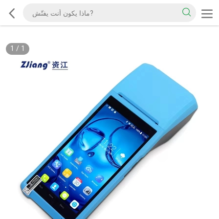
1
/
1