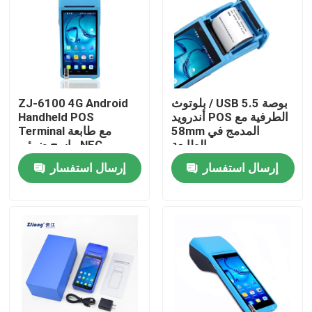
المنتجات
طابعات نقاط البيع الحرارية
بلوتوث / USB 5.5 بوصة
ZJ-6100 4G Android
أندرويد POS الطرفية مع
Handheld POS
طابعة إيصالات 58 مم
58mm المدمج في
Terminal مع طابعة
الطابعة
ماسح ضوئي NFC
اختياري
إرسال استفسار
إرسال استفسار
طابعة استلام 80 مم
58mm طابعة حرارية صغيرة محمولة
80mm طابعة حرارية صغيرة محمولة
طابعة بلوتوث حرارية 58 مم